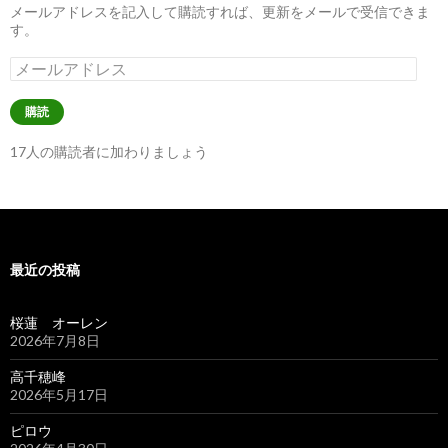
メールアドレスを記入して購読すれば、更新をメールで受信できま
す。
メ
ー
ル
購読
ア
ド
17人の購読者に加わりましょう
レ
ス
最近の投稿
桜蓮 オーレン
2026年7月8日
高千穂峰
2026年5月17日
ピロウ