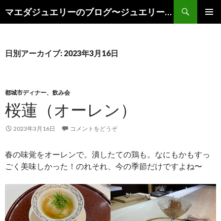
検
マエダジュエリーのブログ〜ジュエリーのある日々〜
索
コ
メインメ
ン
ニュー
テ
ン
日別アーカイブ: 2023年3月16日
ツ
へ
移
動
都城市ディナー、飲み会
桜蓮（オーレン）
2023年3月16日
コメントをどうぞ
春の味覚をオーレンで。潰したての鶏も。なにもかもすっ
ごく美味しかった！のれそれ、今の季節だけですよね〜